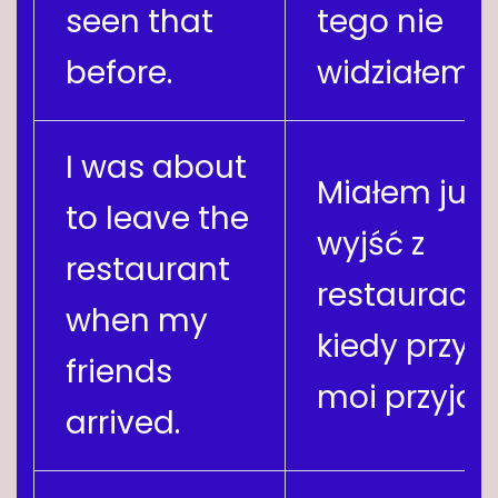
seen that
tego nie
before.
widziałem.
I was about
Miałem już
to leave the
wyjść z
restaurant
restauracji,
when my
kiedy przyje
friends
moi przyjaci
arrived.