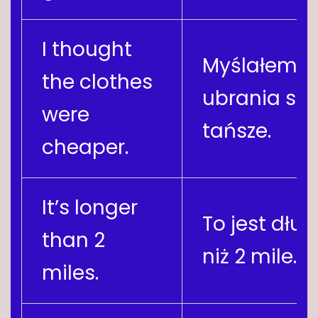
I thought
Myślałem, ż
the clothes
ubrania są
were
tańsze.
cheaper.
It’s longer
To jest dłuż
than 2
niż 2 mile.
miles.