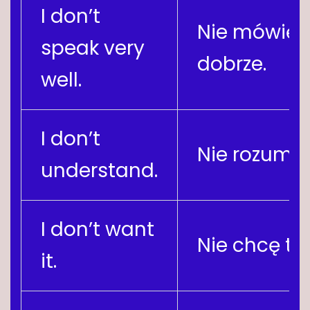
I don’t
Nie mówię 
speak very
dobrze.
well.
I don’t
Nie rozumi
understand.
I don’t want
Nie chcę te
it.