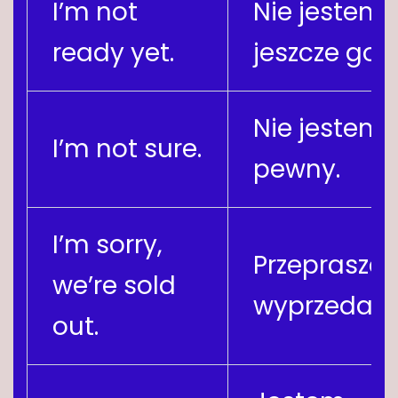
I’m not
Nie jestem
ready yet.
jeszcze got
Nie jestem
I’m not sure.
pewny.
I’m sorry,
Przeprasza
we’re sold
wyprzedane
out.