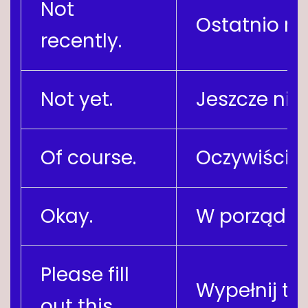
Not
Ostatnio nie
recently.
Not yet.
Jeszcze nie.
Of course.
Oczywiście.
Okay.
W porządku
Please fill
Wypełnij te
out this