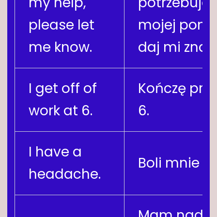
my help,
potrzebujes
please let
mojej pomo
me know.
daj mi znać
I get off of
Kończę pra
work at 6.
6.
I have a
Boli mnie g
headache.
Mam nadzie