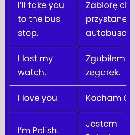
I’ll take you
Zabiorę cię
to the bus
przystanek
stop.
autobusow
I lost my
Zgubiłem
watch.
zegarek.
I love you.
Kocham Cię
Jestem
I’m Polish.