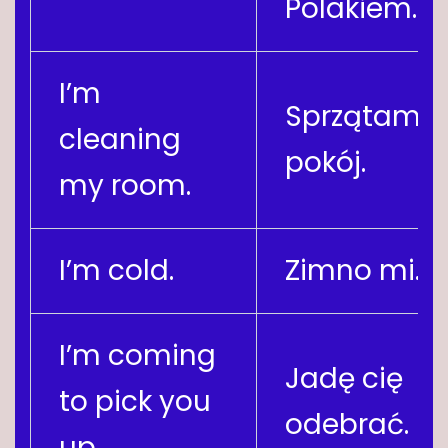
Polakiem..
I’m
Sprzątam 
cleaning
pokój.
my room.
I’m cold.
Zimno mi.
I’m coming
Jadę cię
to pick you
odebrać.
up.