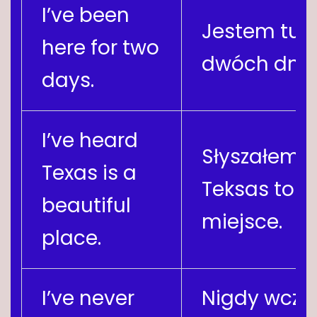
I’ve been
Jestem tu 
here for two
dwóch dni.
days.
I’ve heard
Słyszałem, 
Texas is a
Teksas to p
beautiful
miejsce.
place.
I’ve never
Nigdy wcześ