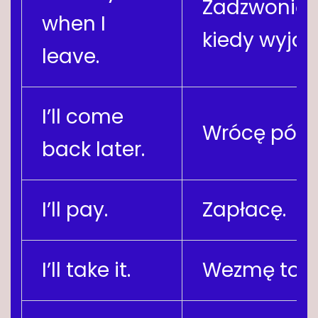
Zadzwonię,
when I
kiedy wyjdę
leave.
I’ll come
Wrócę późni
back later.
I’ll pay.
Zapłacę.
I’ll take it.
Wezmę to.