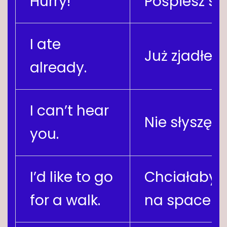
Hurry!
Pośpiesz się
I ate
Już zjadłem
already.
I can’t hear
Nie słyszę c
you.
I’d like to go
Chciałabym
for a walk.
na spacer.