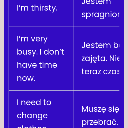
Jestem
I’m thirsty.
spragniony
I’m very
Jestem bar
busy. I don’t
zajęta. Ni
have time
teraz czasu.
now.
I need to
Muszę się
change
przebrać.