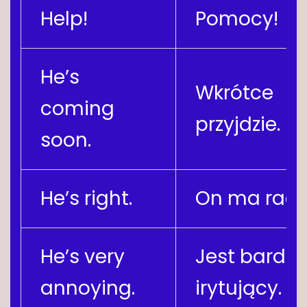
Help!
Pomocy!
He’s
Wkrótce
coming
przyjdzie.
soon.
He’s right.
On ma rację
He’s very
Jest bardzo
annoying.
irytujący.