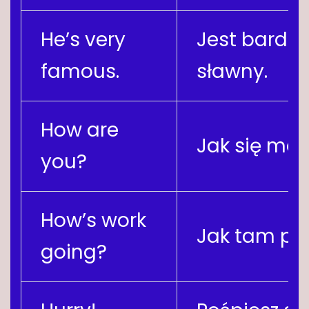
He’s very
Jest bardzo
famous.
sławny.
How are
Jak się mas
you?
How’s work
Jak tam pr
going?