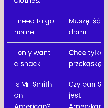
clothes.
I need to go
Muszę iść d
home.
domu.
I only want
Chcę tylko
a snack.
przekąskę.
Is Mr. Smith
Czy pan Sm
an
jest
American?
Amerykani