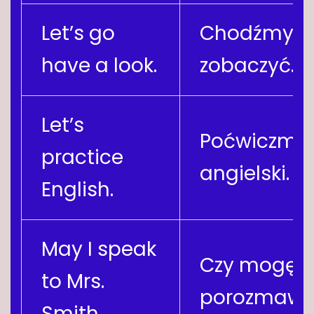
Let’s go
Chodźmy
have a look.
zobaczyć.
Let’s
Poćwiczmy
practice
angielski.
English.
May I speak
Czy mogę
to Mrs.
porozmawia
Smith