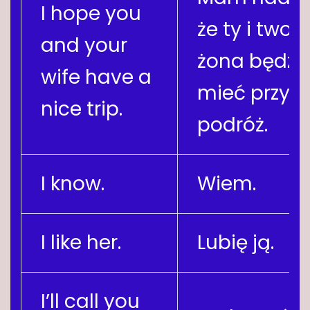
I hope you
że ty i twoj
and your
żona będzie
wife have a
mieć przyj
nice trip.
podróż.
I know.
Wiem.
I like her.
Lubię ją.
I’ll call you