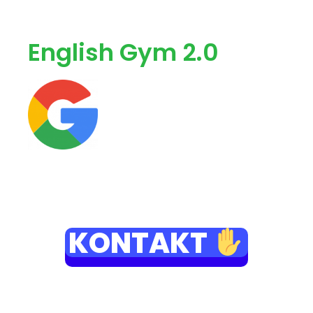
English Gym 2.0
Nie wiesz co wybrać?
Mogę Ci pomóc osobiście
KONTAKT