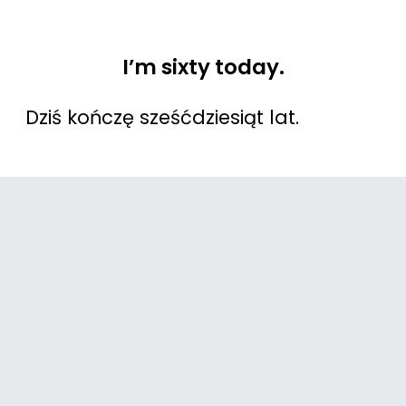
I’m sixty today.
Dziś kończę sześćdziesiąt lat.