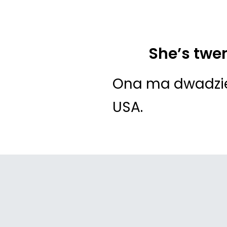
She’s twen
Ona ma dwadzieś
USA.